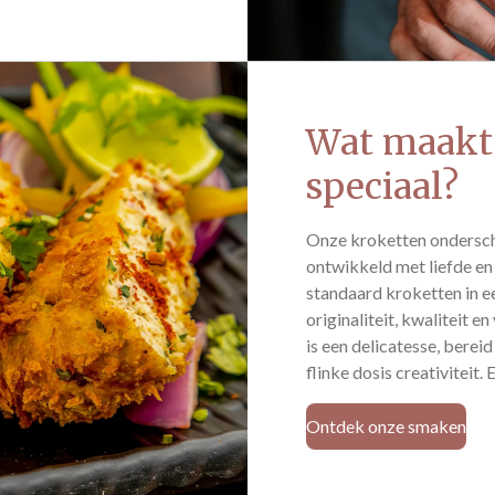
Wat maakt
speciaal?
Onze kroketten ondersch
ontwikkeld met liefde en
standaard kroketten in ee
originaliteit, kwaliteit
is een delicatesse, berei
flinke dosis creativiteit. 
Ontdek onze smaken